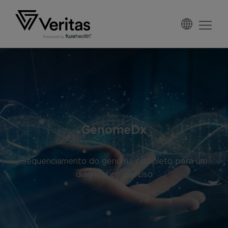
Saltar
Skip
Saltar
para
to
para
o
main
o
Veritas
menu
content
rodapé
Portugal
principal
GenomeDx
Sequenciamento do genoma completo para um
diagnóstico preciso