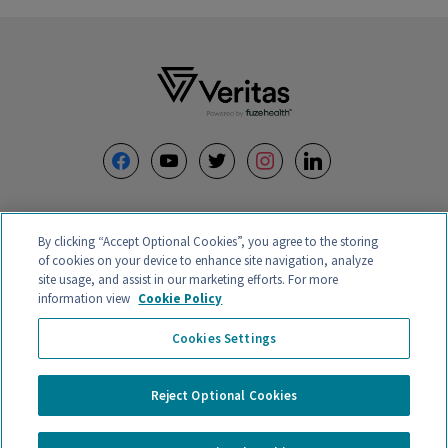
Footer
facebook
youtube
twitter
instagram
linkedin
By clicking “Accept Optional Cookies”, you agree to the storing
of cookies on your device to enhance site navigation, analyze
site usage, and assist in our marketing efforts. For more
information view
Cookie Policy
VERITAS INTERCONTINENTAL – CALLE ORENSE 58, 2ºC-D, 28020,
Cookies Settings
28046 MADRID, ESPAÑA – CIF B88132907 – CENTRO MÉDICO
AUTORIZADO Registro Nº CS15664
Política de Privacidade e Aviso Legal
Reject Optional Cookies
Condições gerais de contratação
Política de Cookies