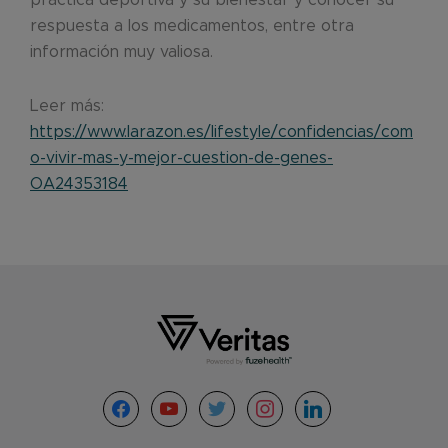
respuesta a los medicamentos, entre otra
información muy valiosa.
Leer más:
https://www.larazon.es/lifestyle/confidencias/com
o-vivir-mas-y-mejor-cuestion-de-genes-
OA24353184
Footer
facebook
youtube
twitter
instagram
linkedin