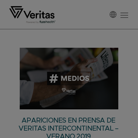
Saltar
Saltar
Saltar
a
al
al
la
contenido
pie
Veritas
navegación
principal
de
España
principal
página
APARICIONES EN PRENSA DE
VERITAS INTERCONTINENTAL –
VERANO 2019