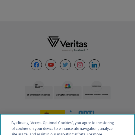
Footer
facebook
youtube
twitter
instagram
linkedin
By clicking “Accept Optional Cookies”, you agree to the storing
of cookies on your device to enhance site navigation, analyze
site usage, and assist in our marketing efforts. For more