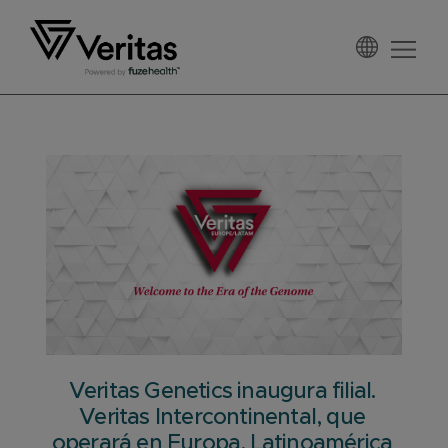
Saltar
Saltar
Saltar
a
al
al
la
contenido
pie
Veritas
navegación
principal
de
España
principal
página
Veritas Genetics inaugura filial.
Veritas Intercontinental, que
operará en Europa, Latinoamérica