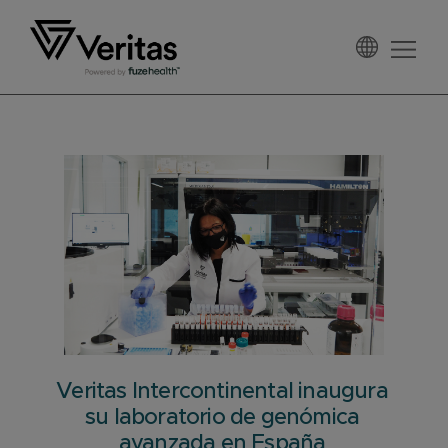
Saltar
Saltar
Saltar
a
al
al
la
contenido
pie
Veritas
navegación
principal
de
España
principal
página
Veritas Intercontinental inaugura
su laboratorio de genómica
avanzada en España