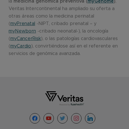
la
medicina genómica preventiva (
myGenome
)
,
Veritas Intercontinental ha ampliado su oferta a
otras áreas como la medicina perinatal
(
myPrenatal
-NIPT, cribado prenatal – y
myNewborn
-cribado neonatal-), la oncología
(
myCancerRisk
), o las patologías cardiovasculares
(
myCardio
), convirtiéndose así en el referente en
servicios de genómica avanzada.
Footer
facebook
youtube
twitter
instagram
linkedin