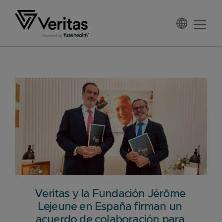
Saltar
Saltar
Saltar
a
al
al
la
contenido
pie
Veritas
navegación
principal
de
España
principal
página
Veritas y la Fundación Jérôme
Lejeune en España firman un
acuerdo de colaboración para