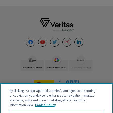
Footer
facebook
youtube
twitter
instagram
linkedin
By clicking “Accept Optional Cookies”, you agree to the storing
of cookies on your device to enhance site navigation, analyze
site usage, and assist in our marketing efforts. For more
information view
Cookie Policy
VERITAS INTERCONTINENTAL – CALLE ORENSE 58, 2ºC-D, 28020,