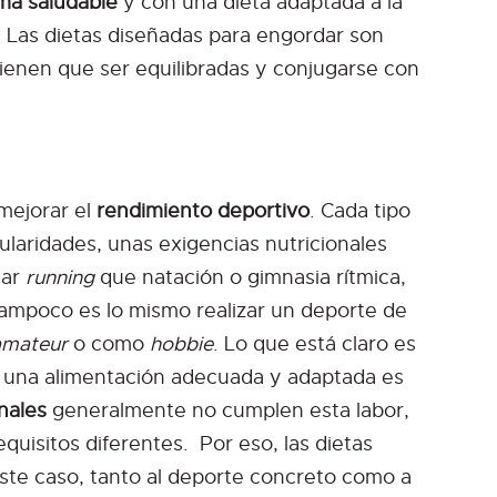
ma saludable
y con una dieta adaptada a la
r. Las dietas diseñadas para engordar son
tienen que ser equilibradas y conjugarse con
 mejorar el
rendimiento deportivo
. Cada tipo
cularidades, unas exigencias nutricionales
car
running
que natación o gimnasia rítmica,
ampoco es lo mismo realizar un deporte de
amateur
o como
hobbie
. Lo que está claro es
, una alimentación adecuada y adaptada es
onales
generalmente no cumplen esta labor,
uisitos diferentes. Por eso, las dietas
ste caso, tanto al deporte concreto como a