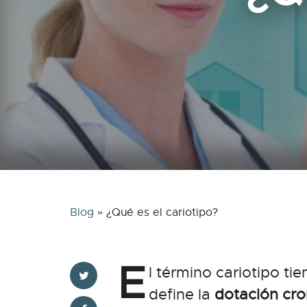
Blog
»
¿Qué es el cariotipo?
E
l término cariotipo ti
define la
dotación cr