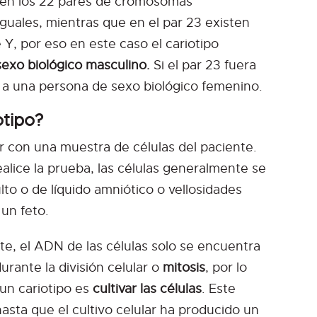
 en los 22 pares de cromosomas
uales, mientras que en el par 23 existen
Y, por eso en este caso el cariotipo
exo biológico masculino.
Si el par 23 fuera
a a una persona de sexo biológico femenino.
otipo?
 con una muestra de células del paciente.
alice la prueba, las células generalmente se
to o de líquido amniótico o vellosidades
 un feto.
, el ADN de las células solo se encuentra
ante la división celular o
mitosis
, por lo
 un cariotipo es
cultivar las células
. Este
asta que el cultivo celular ha producido un