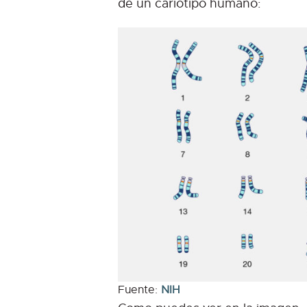
de un cariotipo humano:
Fuente:
N
I
H