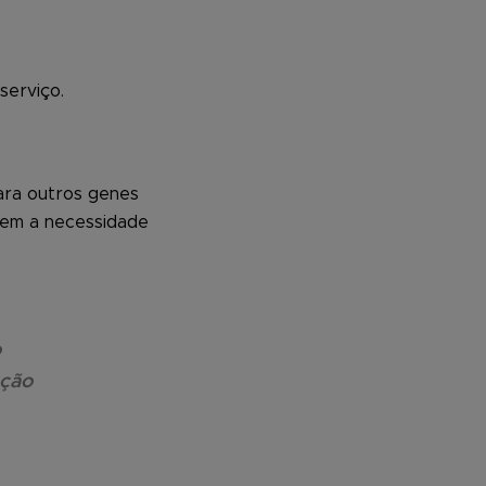
serviço.
ara outros genes
 sem a necessidade
o
oção