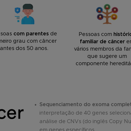
ssoas
com parentes
de
Pessoas com
históri
meiro grau com câncer
familiar de câncer
e
antes dos 50 anos.
vários membros da fam
que sugere um
componente hereditár
Sequenciamento do exoma comple
interpretação de 40 genes seleciona
análise de CNVs (do inglês Copy Nu
em genes específicos.