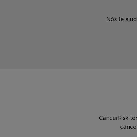
Nós te aju
CancerRisk to
câncer