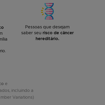
Pessoas que desejam
co
saber seu
risco de câncer
m
hereditário.
ília
io.
to
e
dos, incluindo a
mber Variations)