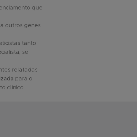
enciamento que
a outros genes
ticistas tanto
ialista, se
ntes relatadas
izada
para o
o clínico.