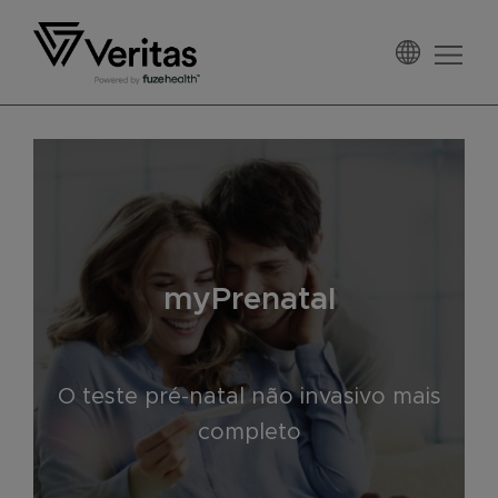
Pular
Skip
Pular
para
to
Rodapé
navegação
main
Veritas
primária
content
Brasil
myPrenatal
O teste pré-natal não invasivo mais
completo