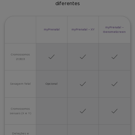
diferentes
myPrenatal –
myPrenatal
myPrenatal – XY
GenomeScreen
Cromossomos
21,18,13
Sexagem fetal
Opcional
Cromossomos
sexuais (X e Y)
Deleções e