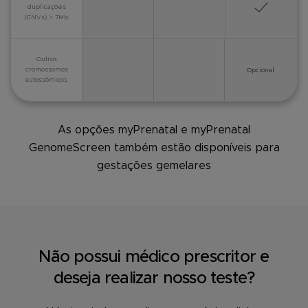
duplicações
(CNVs) > 7Mb
Outros
cromossomos
Opcional
autossômicos
As opções myPrenatal e myPrenatal
GenomeScreen também estão disponíveis para
gestações gemelares
Não possui médico prescritor e
deseja realizar nosso teste?