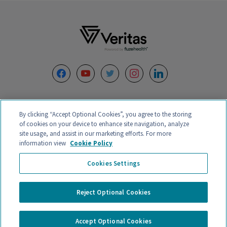
Footer
facebook
youtube
twitter
instagram
linkedin
By clicking “Accept Optional Cookies”, you agree to the storing
of cookies on your device to enhance site navigation, analyze
site usage, and assist in our marketing efforts. For more
information view
Cookie Policy
VERITAS INTERCONTINENTAL – CALLE ORENSE 58, 2ºC-D, 28020,
Cookies Settings
28046 MADRID, ESPAÑA – CIF B88132907 – CENTRO MÉDICO
AUTORIZADO Registro Nº
CS20242
Política de Privacidade e Aviso Legal
Reject Optional Cookies
Condições gerais de contratação
Política de Cookies
Accept Optional Cookies