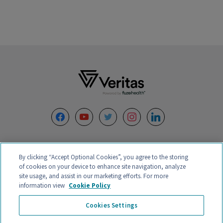
Footer
facebook
youtube
twitter
instagram
linkedin
By clicking “Accept Optional Cookies”, you agree to the storing
of cookies on your device to enhance site navigation, analyze
site usage, and assist in our marketing efforts. For more
information view
Cookie Policy
VERITAS INTERCONTINENTAL – CALLE ORENSE 58, 2ºC-D, 28020,
Cookies Settings
28046 MADRID, ESPAÑA – CIF B88132907 – CENTRO MÉDICO
AUTORIZADO Registro Nº
CS20242