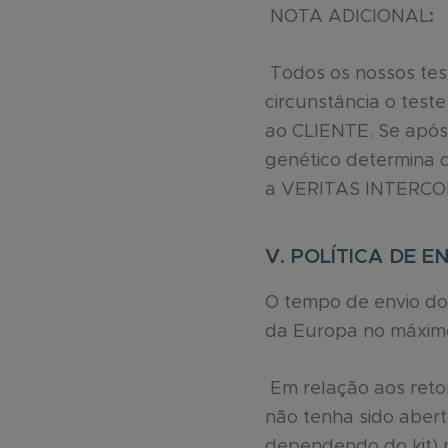
NOTA ADICIONAL
:
Todos os nossos tes
circunstância o teste
ao CLIENTE. Se após
genético determina q
a VERITAS INTERCON
V. POLÍTICA DE 
O tempo de envio do 
da Europa no máximo
Em relação aos retor
não tenha sido aberto
dependendo do kit) n