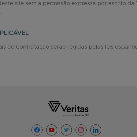
deste site sem a permissão expressa por escrito d
.
APLICÁVEL
is de Contratação serão regidas pelas leis espanho
facebook
youtube
twitter
instagram
linkedin