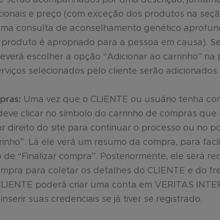
cionais e preço (com exceção dos produtos na seçã
ma consulta de aconselhamento genético aprofun
 produto é apropriado para a pessoa em causa). Se
deverá escolher a opção “Adicionar ao carrinho” na
rviços selecionados pelo cliente serão adicionados
pras:
Uma vez que o CLIENTE ou usuário tenha con
 deve clicar no símbolo do carrinho de compras qu
or direito do site para continuar o processo ou n
rinho”. Lá ele verá um resumo da compra, para facilit
 de “Finalizar compra”. Posteriormente, ele será r
ompra para coletar os detalhes do CLIENTE e do fr
 CLIENTE poderá criar uma conta em VERITAS IN
inserir suas credenciais se já tiver se registrado.