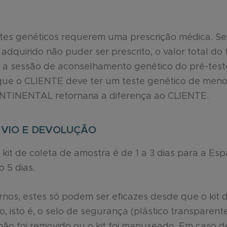
tes genéticos requerem uma prescrição médica. Se
 adquirido não puder ser prescrito, o valor total do
 a sessão de aconselhamento genético do pré-teste
ue o CLIENTE deve ter um teste genético de menor
TINENTAL retornaria a diferença ao CLIENTE.
ENVIO E DEVOLUÇÃO
kit de coleta de amostra é de 1 a 3 dias para a Esp
 5 dias.
nos, estes só podem ser eficazes desde que o kit 
, isto é, o selo de segurança (plástico transparent
ão foi removido ou o kit foi manuseado. Em caso d