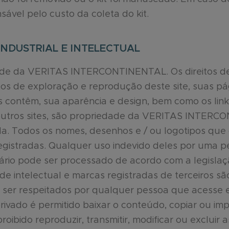
ável pelo custo da coleta do kit.
INDUSTRIAL E INTELECTUAL
dade da VERITAS INTERCONTINENTAL. Os direitos d
itos de exploração e reprodução deste site, suas pág
 contêm, sua aparência e design, bem como os links
outros sites, são propriedade da VERITAS INTERC
ada. Todos os nomes, desenhos e / ou logotipos qu
egistradas. Qualquer uso indevido deles por uma p
tário pode ser processado de acordo com a legislaç
ade intelectual e marcas registradas de terceiros 
ser respeitados por qualquer pessoa que acesse e
rivado é permitido baixar o conteúdo, copiar ou imp
proibido reproduzir, transmitir, modificar ou excluir 