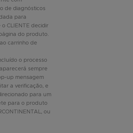
o de diagnósticos
dada para
 o CLIENTE decidir
 página do produto.
 ao carrinho de
cluído o processo
e aparecerá sempre
o pop-up mensagem
ar a verificação, e
edirecionado para um
ete para o produto
TERCONTINENTAL, ou