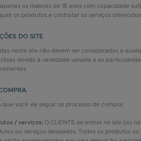
, apenas os maiores de 18 anos com capacidade sufi
rir os produtos e contratar os serviços oferecidos 
AÇÕES DO SITE
idas neste site não devem ser consideradas a qu
tivas devido à variedade variada e as particulari
xistentes.
 COMPRA
s que você vai seguir no processo de compra:
utos / serviços:
O CLIENTE ao entrar no site (ou na
dutos ou serviços desejados. Todos os produtos ou
te serão acompanhados por uma descrição, juntam