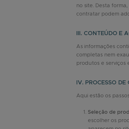
no site. Desta forma
contratar podem adqui
III. CONTEÚDO E 
As informações cont
completas nem exaus
produtos e serviços e
IV. PROCESSO DE
Aqui estão os passo
Seleção de prod
escolher os pro
aparecem no si