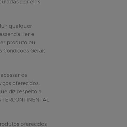
culadas por elas
luir qualquer
essencial ler e
uer produto ou
as Condições Gerais
 acessar os
iços oferecidos.
ue diz respeito a
AS INTERCONTINENTAL
produtos oferecidos