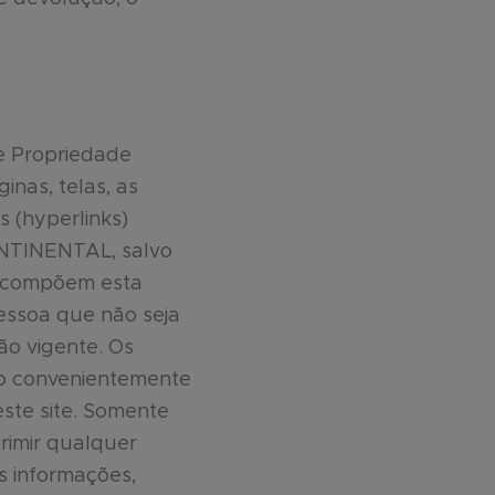
e Propriedade
inas, telas, as
 (hyperlinks)
ONTINENTAL, salvo
e compõem esta
essoa que não seja
ão vigente. Os
são convenientemente
ste site. Somente
rimir qualquer
as informações,