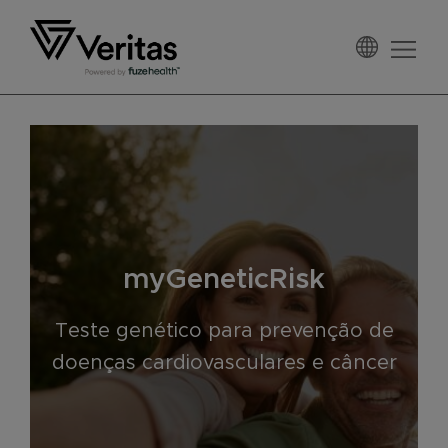
Pular
Skip
Pular
para
to
Rodapé
navegação
main
Veritas
primária
content
Brasil
myGeneticRisk
Teste genético para prevenção de
doenças cardiovasculares e câncer